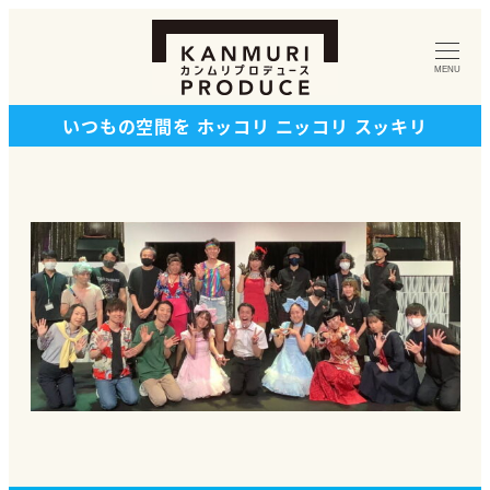
メ
イ
MENU
ン
コ
いつもの空間を ホッコリ ニッコリ スッキリ
ン
テ
ン
ツ
へ
移
動