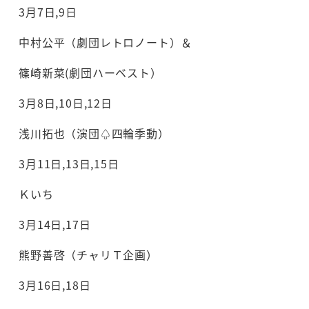
3月7日,9日
中村公平（劇団レトロノート）＆
篠崎新菜(劇団ハーベスト）
3月8日,10日,12日
浅川拓也（演団♤四輪季動）
3月11日,13日,15日
Ｋいち
3月14日,17日
熊野善啓（チャリＴ企画）
3月16日,18日