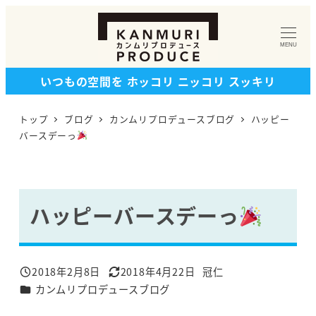
メ
イ
MENU
ン
コ
いつもの空間を ホッコリ ニッコリ スッキリ
ン
テ
トップ
ブログ
カンムリプロデュースブログ
ハッピー
ン
バースデーっ
ツ
へ
移
ハッピーバースデーっ
動
2018年2月8日
2018年4月22日
冠仁
投稿日
更新日
著
カテゴリー
カンムリプロデュースブログ
者