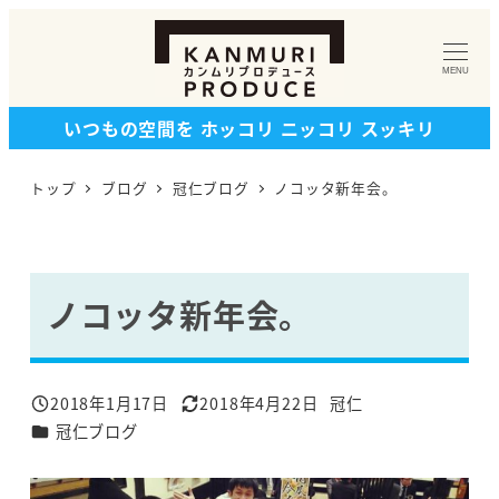
メ
イ
MENU
ン
コ
いつもの空間を ホッコリ ニッコリ スッキリ
ン
テ
トップ
ブログ
冠仁ブログ
ノコッタ新年会。
ン
ツ
へ
移
ノコッタ新年会。
動
2018年1月17日
2018年4月22日
冠仁
投稿日
更新日
著
カテゴリー
冠仁ブログ
者