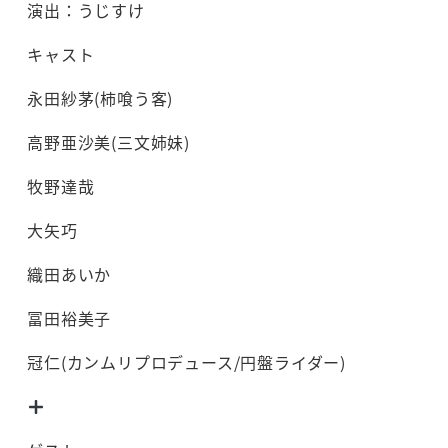
演出：うじすけ
キャスト
永田紗茅(柿喰う客)
高野亜沙美(三文姉妹)
牧野達哉
大矢巧
織田あいか
冨田裕美子
冠仁(カンムリプロデュース/円盤ライダー)