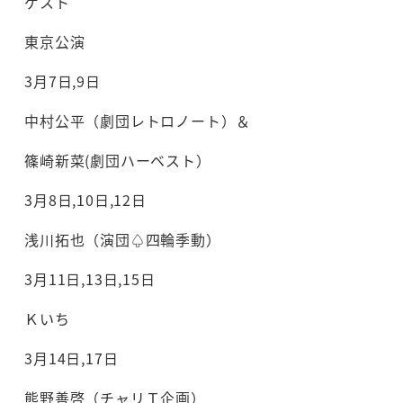
ゲスト
東京公演
3月7日,9日
中村公平（劇団レトロノート）＆
篠崎新菜(劇団ハーベスト）
3月8日,10日,12日
浅川拓也（演団♤四輪季動）
3月11日,13日,15日
Ｋいち
3月14日,17日
熊野善啓（チャリＴ企画）