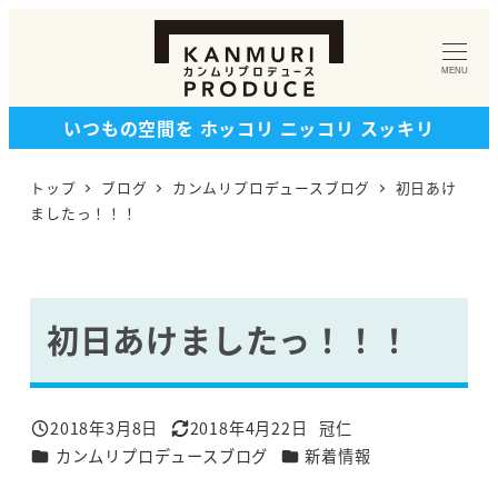
メ
イ
MENU
ン
コ
いつもの空間を ホッコリ ニッコリ スッキリ
ン
テ
トップ
ブログ
カンムリプロデュースブログ
初日あけ
ン
ましたっ！！！
ツ
へ
移
初日あけましたっ！！！
動
2018年3月8日
2018年4月22日
冠仁
投稿日
更新日
著
カテゴリー
カテゴリー
カンムリプロデュースブログ
新着情報
者