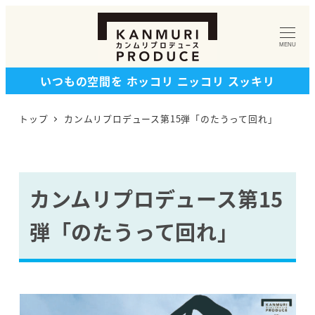
メ
イ
MENU
ン
コ
いつもの空間を ホッコリ ニッコリ スッキリ
ン
テ
トップ
カンムリプロデュース第15弾「のたうって回れ」
ン
ツ
へ
移
カンムリプロデュース第15
動
弾「のたうって回れ」