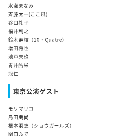
水瀬まなみ
斉藤太一(ここ風)
谷口礼子
福井利之
鈴木寿枝（10・Quatre）
増田将也
池戸未玖
青井皓栄
冠仁
東京公演ゲスト
モリマリコ
島田朋尚
根本羽衣（ショウガールズ）
関口ふで